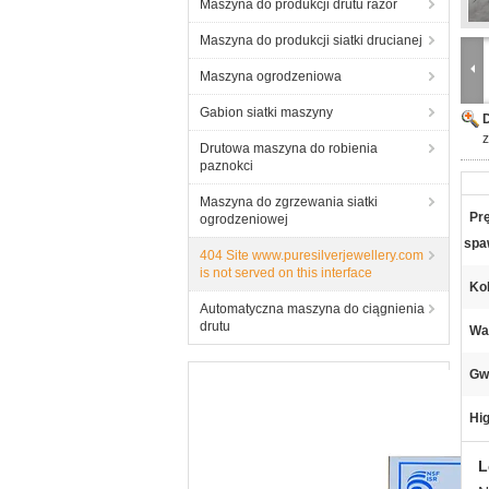
Maszyna do produkcji drutu razor
Maszyna do produkcji siatki drucianej
Maszyna ogrodzeniowa
Gabion siatki maszyny
z
Drutowa maszyna do robienia
paznokci
Maszyna do zgrzewania siatki
Pr
ogrodzeniowej
spa
404 Site www.puresilverjewellery.com
is not served on this interface
Kol
Automatyczna maszyna do ciągnienia
drutu
Wa
Gw
Hig
L