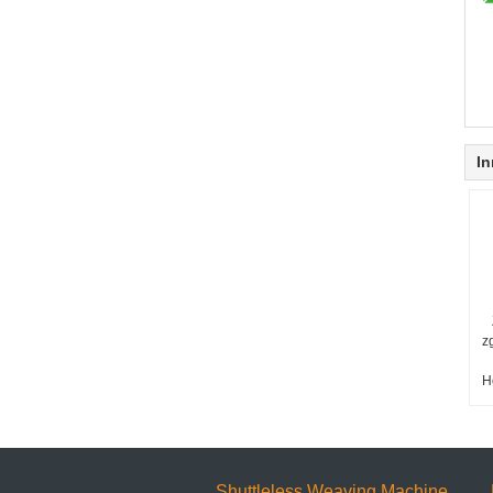
In
z
H
Shuttleless Weaving Machine