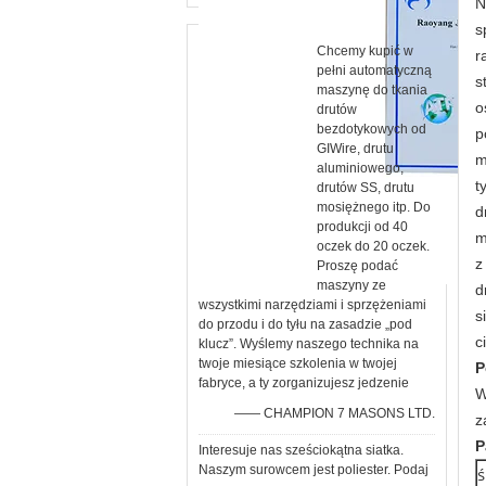
N
s
Chcemy kupić w
r
pełni automatyczną
s
maszynę do tkania
o
drutów
bezdotykowych od
p
GIWire, drutu
m
aluminiowego,
t
drutów SS, drutu
mosiężnego itp. Do
d
produkcji od 40
m
oczek do 20 oczek.
z
Proszę podać
maszyny ze
d
wszystkimi narzędziami i sprzężeniami
s
do przodu i do tyłu na zasadzie „pod
c
klucz”. Wyślemy naszego technika na
twoje miesiące szkolenia w twojej
P
fabryce, a ty zorganizujesz jedzenie
W
—— CHAMPION 7 MASONS LTD.
z
P
Interesuje nas sześciokątna siatka.
Naszym surowcem jest poliester. Podaj
ś