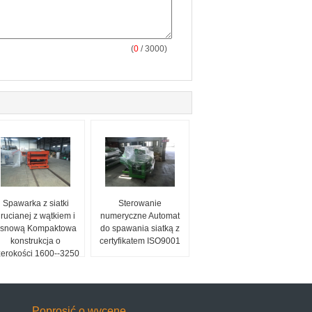
(
0
/ 3000)
Spawarka z siatki
Sterowanie
rucianej z wątkiem i
numeryczne Automat
snową Kompaktowa
do spawania siatką z
konstrukcja o
certyfikatem ISO9001
zerokości 1600--3250
mm
Poprosić o wycenę