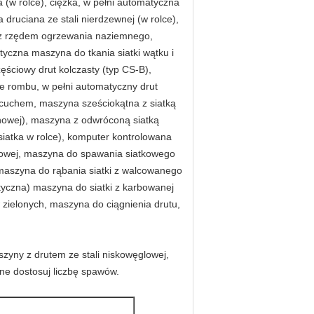
 (w rolce), ciężka, w pełni automatyczna
druciana ze stali nierdzewnej (w rolce),
j z rzędem ogrzewania naziemnego,
czna maszyna do tkania siatki wątku i
ęściowy drut kolczasty (typ CS-B),
ie rombu, w pełni automatyczny drut
cuchem, maszyna sześciokątna z siatką
onowej), maszyna z odwróconą siatką
(siatka w rolce), komputer kontrolowana
iowej, maszyna do spawania siatkowego
 maszyna do rąbania siatki z walcowanego
atyczna) maszyna do siatki z karbowanej
w zielonych, maszyna do ciągnienia drutu,
yny z drutem ze stali niskowęglowej,
rne dostosuj liczbę spawów.