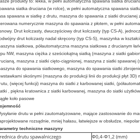
asze produkty to: lekka, w pełni automatyczna spawana siatka druciana
pawana siatka druciana (w rolce), w pełni automatyczna spawana siatka 
asa spawana w siatkę z drutu, maszyna do spawania z siatki druciane
terowana numerycznie maszyna do spawania z płotem, w pełni automaty
snowy.
Drut kolczasty, dwuczęściowy drut kolczasty (typ CS-A), jednocz
odwójny drut kolczasty nadal skręcony (typ CS-S), maszynka w kształc
aszyna siatkowa, półautomatyczna maszyna siatkowa z drucianym łań
ypu NW, maszyna ciężka z sześciokątną siatką (maszyna z siatki gabi
rucianą, maszyna z siatki cięto-ciągnionej, maszyna z siatki spawanej 
aszyna do spawania siatkowego, maszyna do spawania siatki zbrojen
 wstawkami skośnymi (maszyna do produkcji linii do produkcji płyt 3D)
rutu, (więcej funkcji) maszyna do siatki z karbowanej siatki, (półautom
iatki , piękna kratownica z siatki karbowanej, maszyna do siatki użytkó
iągłe koło pasowe
ojemność
ysyłanie drutu w pełni zautomatyzowane, mające zastosowanie do masz
aprojektowane rozsądnie, mniej hałasu, łatwiejsze w obsłudze, niepola
arametry techniczne maszyny
rednica drutu spawalniczego
Φ0,4-Φ1,2 (mm)