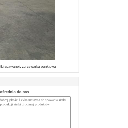
,
atki spawanej
zgrzewarka punktowa
pośrednio do nas