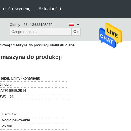
prosić o wycenę
Aktualności
Obroty：
86--13633185873
Go
iowej / maszyna do produkcji siatki drucianej
/ maszyna do produkcji
Hebei, Chiny (kontynent)
JingLian
IATF16949:2016
ZWJ - 01
1 zestaw
Nagie pakowania
25 dni