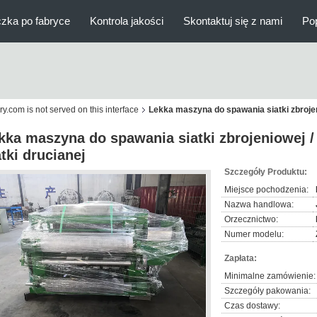
zka po fabryce
Kontrola jakości
Skontaktuj się z nami
Po
y.com is not served on this interface
Lekka maszyna do spawania siatki zbrojen
kka maszyna do spawania siatki zbrojeniowej 
atki drucianej
Szczegóły Produktu:
Miejsce pochodzenia:
Nazwa handlowa:
Orzecznictwo:
Numer modelu:
Zapłata:
Minimalne zamówienie:
Szczegóły pakowania:
Czas dostawy: