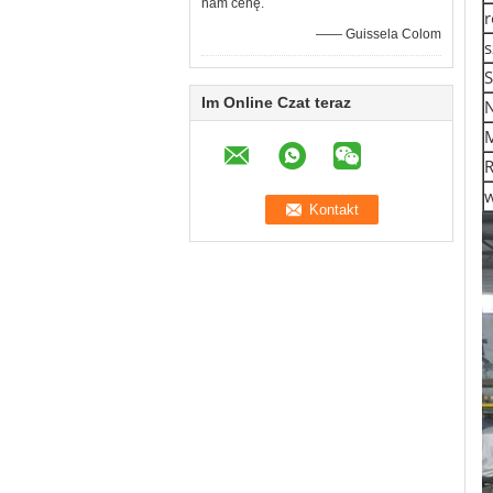
nam cenę.
r
—— Guissela Colom
s
S
Im Online Czat teraz
N
R