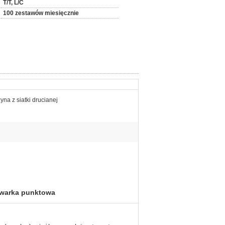
T/T, L/C
100 zestawów miesięcznie
a z siatki drucianej
ewarka punktowa