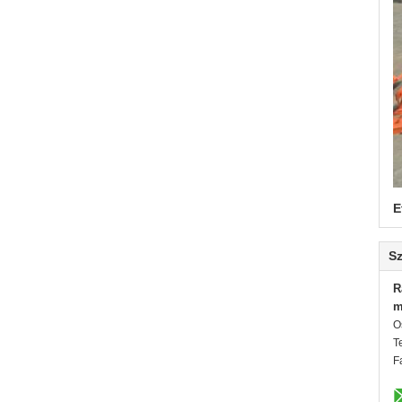
E
Sz
R
m
O
T
F