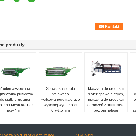
ne produkty
Zautomatyzowana
Spawarka z drutu
Maszyna do produkcji
grzewarka punktowa
stalowego
siatek spawalniczych,
d
do siatki drucianej
walcowanego na drut o
maszyna do produkcji
o
olland Mesh 80-120
wysokiej wydajności
ogrodzeń z drutu Niski
razy / min
0,7-2,5 mm
poziom hałasu
s
Maszyna z siatki stalowej
404 Site