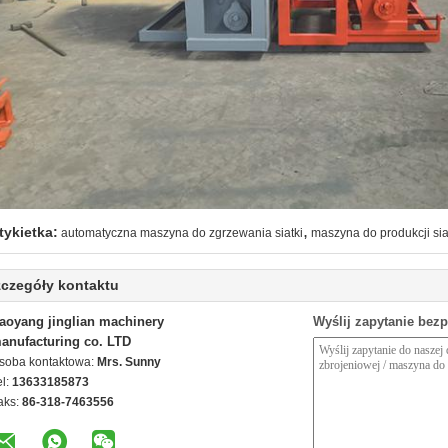
,
tykietka:
automatyczna maszyna do zgrzewania siatki
maszyna do produkcji si
czegóły kontaktu
aoyang jinglian machinery
Wyślij zapytanie bez
anufacturing co. LTD
soba kontaktowa:
Mrs. Sunny
el:
13633185873
aks:
86-318-7463556