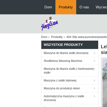
Dom
Produkty
O nas
Wyciec
Dom
Produkty
404 Site www.puresilverjeweller
WSZYSTKIE PRODUKTY
Le
si
Maszyna do tkania siatki drucianej
Shuttleless Weaving Machine
Maszyna do tkania siatki z karbowanej
siatki
Maszyna z siatki stalowej
Maszyna do produkcji okien
Automatyczna maszyna z siatki
drucianej