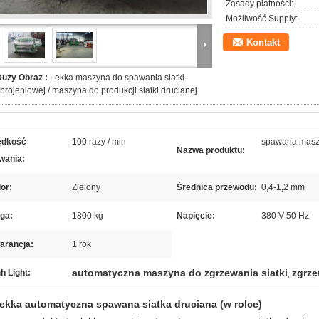
Zasady płatności:
Możliwość Supply:
Kontakt
Duży Obraz :
Lekka maszyna do spawania siatki
brojeniowej / maszyna do produkcji siatki drucianej
ędkość
100 razy / min
spawana maszyn
Nazwa produktu:
wania:
or:
Zielony
Średnica przewodu:
0,4-1,2 mm
ga:
1800 kg
Napięcie:
380 V 50 Hz
arancja:
1 rok
automatyczna maszyna do zgrzewania siatki
zgrz
h Light:
,
ekka automatyczna spawana siatka druciana (w rolce)