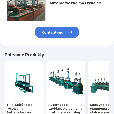
automatyczna maszyna do
ciągnienia drutu do stali o
wysokiej / średniej zawartości
węgla
Kontyntynuj
Polecane Produkty
1 - 4 Ścieżka do
Automat do
Maszyna do
rysowania
szybkiego ciągnienia
ciągnienia dru
Automatyczna
drutu Łatwa obsługa
stali o wysokiej