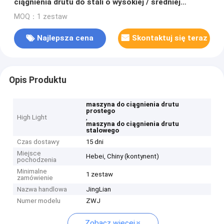
ciągnienia drutu do stali o wysokiej / średniej
zawartości węgla
MOQ：1 zestaw
Najlepsza cena
Skontaktuj się teraz
Opis Produktu
maszyna do ciągnienia drutu
prostego
High Light
,
maszyna do ciągnienia drutu
stalowego
Czas dostawy
15 dni
Miejsce
Hebei, Chiny (kontynent)
pochodzenia
Minimalne
1 zestaw
zamówienie
Nazwa handlowa
JingLian
Numer modelu
ZWJ
Zobacz więcej